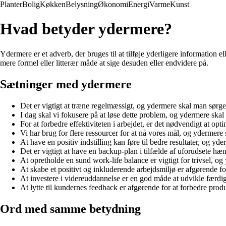
Planter
Bolig
Køkken
Belysning
Økonomi
Energi
Varme
Kunst
Hvad betyder ydermere?
Ydermere er et adverb, der bruges til at tilføje yderligere information e
mere formel eller litterær måde at sige desuden eller endvidere på.
Sætninger med ydermere
Det er vigtigt at træne regelmæssigt, og ydermere skal man sørge 
I dag skal vi fokusere på at løse dette problem, og ydermere skal 
For at forbedre effektiviteten i arbejdet, er det nødvendigt at 
Vi har brug for flere ressourcer for at nå vores mål, og ydermere 
At have en positiv indstilling kan føre til bedre resultater, og y
Det er vigtigt at have en backup-plan i tilfælde af uforudsete hæ
At opretholde en sund work-life balance er vigtigt for trivsel, o
At skabe et positivt og inkluderende arbejdsmiljø er afgørende 
At investere i videreuddannelse er en god måde at udvikle færd
At lytte til kundernes feedback er afgørende for at forbedre prod
Ord med samme betydning