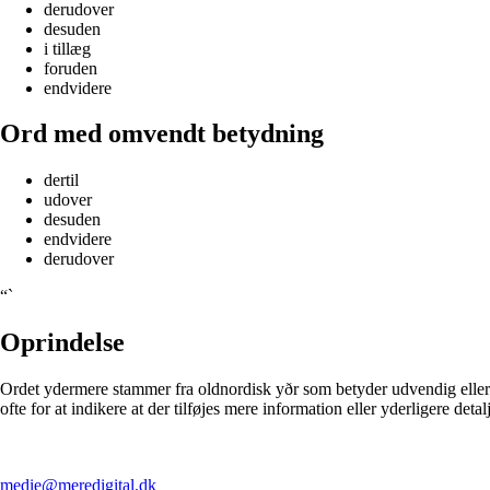
derudover
desuden
i tillæg
foruden
endvidere
Ord med omvendt betydning
dertil
udover
desuden
endvidere
derudover
“`
Oprindelse
Ordet ydermere stammer fra oldnordisk yðr som betyder udvendig eller
ofte for at indikere at der tilføjes mere information eller yderligere deta
medie@meredigital.dk