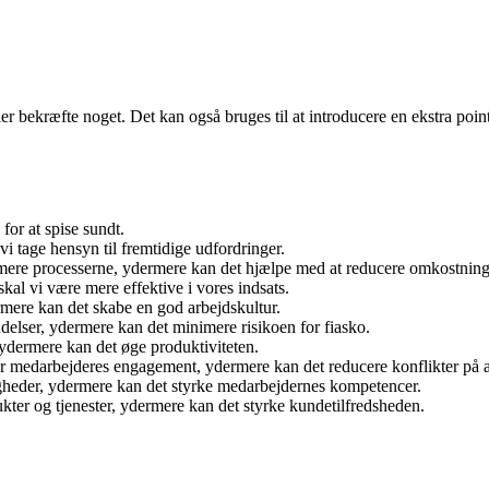
ller bekræfte noget. Det kan også bruges til at introducere en ekstra poi
for at spise sundt.
vi tage hensyn til fremtidige udfordringer.
optimere processerne, ydermere kan det hjælpe med at reducere omkostnin
skal vi være mere effektive i vores indsats.
dermere kan det skabe en god arbejdskultur.
ndelser, ydermere kan det minimere risikoen for fiasko.
g ydermere kan det øge produktiviteten.
for medarbejderes engagement, ydermere kan det reducere konflikter på 
igheder, ydermere kan det styrke medarbejdernes kompetencer.
ukter og tjenester, ydermere kan det styrke kundetilfredsheden.