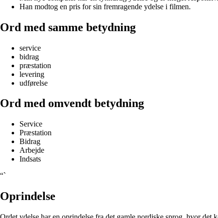
Han modtog en pris for sin fremragende ydelse i filmen.
Ord med samme betydning
service
bidrag
præstation
levering
udførelse
Ord med omvendt betydning
Service
Præstation
Bidrag
Arbejde
Indsats
“`
Oprindelse
Ordet ydelse har en oprindelse fra det gamle nordiske sprog, hvor det ko