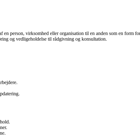
s af en person, virksomhed eller organisation til en anden som en form for
ngøring og vedligeholdelse til rådgivning og konsultation.
rbejdere.
opdatering.
rhold.
ner.
rne.
.