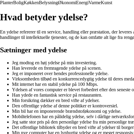
Planter
Bolig
Køkken
Belysning
Økonomi
Energi
Varme
Kunst
Hvad betyder ydelse?
En ydelse refererer til en service, handling eller præstation, der levere
handlinger til intellektuelle tjenester, og de kan omfatte alt lige fra re
Sætninger med ydelse
Jeg modtog en høj ydelse på min investering.
Han leverede en fremragende ydelse på scenen.
Jeg er imponeret over hendes professionelle ydelse.
Virksomheden tilbød en konkurrencedygtig ydelse til deres meda
Mit internet har en stabil ydelse på 100 Mbps.
Ydelsen af ​​vores computer er blevet forbedret efter den seneste 
Han ydede en fantastisk service på restauranten.
Min forsikring dækker en bred vifte af ydelser.
Den offentlige ydelse af denne politiker er kontroversiel.
Min bil har en imponerende brændstoføkonomi og ydelse.
Mobiltelefonen har en pålidelig ydelse, selv i dårlige netværksfo
Jeg satte stor pris på den personlige ydelse fra min personlige træ
Det offentlige bibliotek tilbyder en bred vifte af ydelser til borge
Min nye computer har en lynhurtig ydelse og er meget responsiv