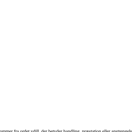
mmer fra ordet ydill, der betyder handling, præstation eller anstrengelse