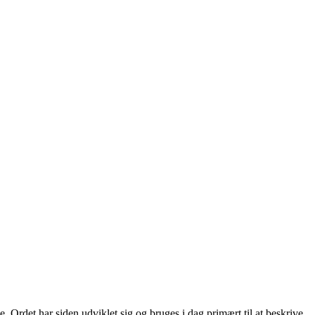
. Ordet har siden udviklet sig og bruges i dag primært til at beskrive