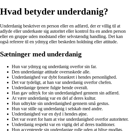
Hvad betyder underdanig?
Underdanig beskriver en person eller en adfærd, der er villig til at
adlyde eller underkaste sig autoritet eller kontrol fra en anden person
eller en gruppe uden modstand eller selvstændig handling. Det kan
også referere til en ydmyg eller beskeden holdning eller attitude.
Sætninger med underdanig
Hun var ydmyg og underdanig overfor sin far.
Den underdanige attitude overraskede alle.
Underdanighed var dybt forankret i hendes personlighed.
Det var tydeligt, at han var underdanig overfor chefen.
Underdanige tjenere fulgte hende overalt.
Han gav udtryk for sin underdanighed gennem sin adfærd.
At være underdanig var en del af deres kultur.
Hun udtrykte sin underdanighed gennem små gestus.
Hun var stille og underdanig i selskab med andre.
Underdanighed var en dyd i hendes øjne.
Det var svært for ham at vise underdanighed overfor autoriteter.
Underdanig respekt var en vigtig del af deres traditioner.
Hun accepterede sin underdanige rolle uden at blive modløs.