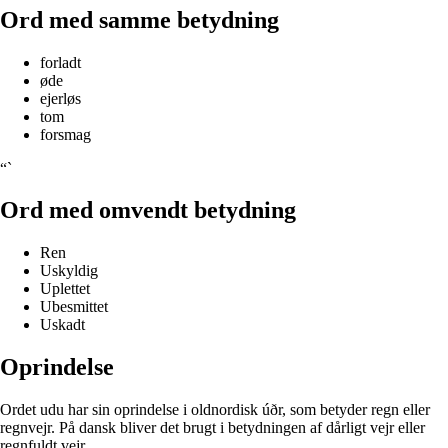
Ord med samme betydning
forladt
øde
ejerløs
tom
forsmag
“`
Ord med omvendt betydning
Ren
Uskyldig
Uplettet
Ubesmittet
Uskadt
Oprindelse
Ordet udu har sin oprindelse i oldnordisk úðr, som betyder regn eller
regnvejr. På dansk bliver det brugt i betydningen af dårligt vejr eller
regnfuldt vejr.