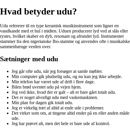
Hvad betyder udu?
Udu refererer til en type keramisk musikinstrument som ligner en
vandkande med et hul i midten. Uduen producerer lyd ved at slås eller
rystes, hvilket skaber en dyb, resonant og afrundet lyd. Instrumentet
stammer fra den nigerianske Ibo-stamme og anvendes ofte i musikalske
sammenhænge verden over.
Sætninger med udu
Jeg går ofte udu, når jeg forsøger at samle møbler.
Min computer gik pludselig udu, og nu kan jeg ikke arbejde.
Min telefon har været ude af drift i flere dage.
Bilen brød uventet udu på vejen hjem.
Jeg ved ikke, hvad der er galt – alt er bare gået totalt udu.
Der er noget alvorligt udu med vaskemaskinen.
Min plan for dagen gik totalt udu.
Jeg er virkelig træt af altid at ende ude i problemer.
Det virker som om, at tingene altid ender på en eller anden måde
ude.
Jeg har prøvet alt, men det hele er bare ude af kontrol.