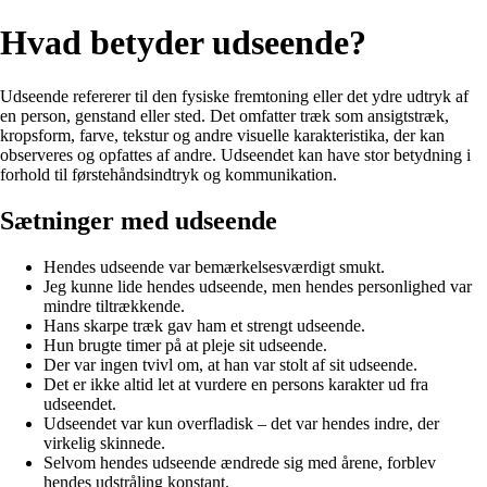
Hvad betyder udseende?
Udseende refererer til den fysiske fremtoning eller det ydre udtryk af
en person, genstand eller sted. Det omfatter træk som ansigtstræk,
kropsform, farve, tekstur og andre visuelle karakteristika, der kan
observeres og opfattes af andre. Udseendet kan have stor betydning i
forhold til førstehåndsindtryk og kommunikation.
Sætninger med udseende
Hendes udseende var bemærkelsesværdigt smukt.
Jeg kunne lide hendes udseende, men hendes personlighed var
mindre tiltrækkende.
Hans skarpe træk gav ham et strengt udseende.
Hun brugte timer på at pleje sit udseende.
Der var ingen tvivl om, at han var stolt af sit udseende.
Det er ikke altid let at vurdere en persons karakter ud fra
udseendet.
Udseendet var kun overfladisk – det var hendes indre, der
virkelig skinnede.
Selvom hendes udseende ændrede sig med årene, forblev
hendes udstråling konstant.