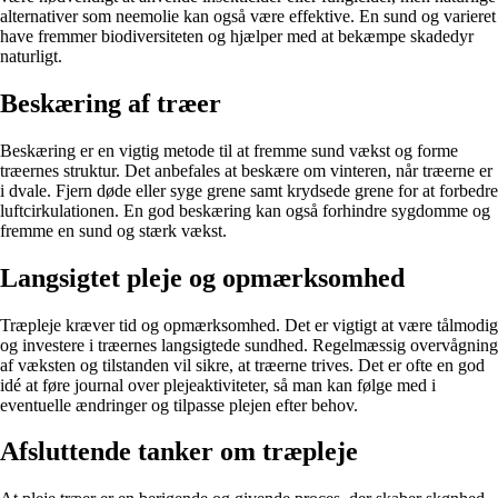
alternativer som neemolie kan også være effektive. En sund og varieret
have fremmer biodiversiteten og hjælper med at bekæmpe skadedyr
naturligt.
Beskæring af træer
Beskæring er en vigtig metode til at fremme sund vækst og forme
træernes struktur. Det anbefales at beskære om vinteren, når træerne er
i dvale. Fjern døde eller syge grene samt krydsede grene for at forbedre
luftcirkulationen. En god beskæring kan også forhindre sygdomme og
fremme en sund og stærk vækst.
Langsigtet pleje og opmærksomhed
Træpleje kræver tid og opmærksomhed. Det er vigtigt at være tålmodig
og investere i træernes langsigtede sundhed. Regelmæssig overvågning
af væksten og tilstanden vil sikre, at træerne trives. Det er ofte en god
idé at føre journal over plejeaktiviteter, så man kan følge med i
eventuelle ændringer og tilpasse plejen efter behov.
Afsluttende tanker om træpleje