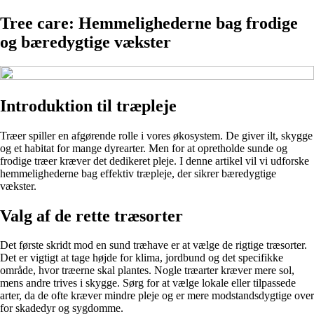
Tree care: Hemmelighederne bag frodige
og bæredygtige vækster
Introduktion til træpleje
Træer spiller en afgørende rolle i vores økosystem. De giver ilt, skygge
og et habitat for mange dyrearter. Men for at opretholde sunde og
frodige træer kræver det dedikeret pleje. I denne artikel vil vi udforske
hemmelighederne bag effektiv træpleje, der sikrer bæredygtige
vækster.
Valg af de rette træsorter
Det første skridt mod en sund træhave er at vælge de rigtige træsorter.
Det er vigtigt at tage højde for klima, jordbund og det specifikke
område, hvor træerne skal plantes. Nogle træarter kræver mere sol,
mens andre trives i skygge. Sørg for at vælge lokale eller tilpassede
arter, da de ofte kræver mindre pleje og er mere modstandsdygtige over
for skadedyr og sygdomme.