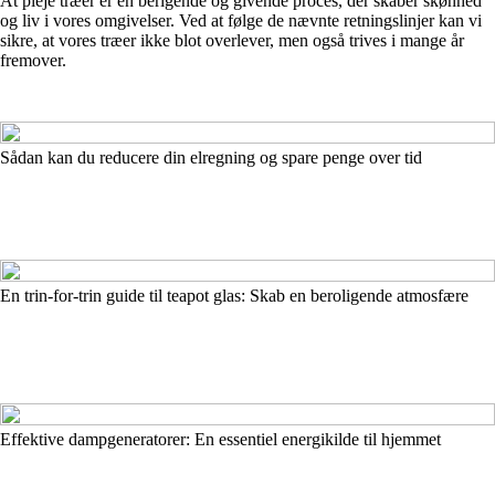
At pleje træer er en berigende og givende proces, der skaber skønhed
og liv i vores omgivelser. Ved at følge de nævnte retningslinjer kan vi
sikre, at vores træer ikke blot overlever, men også trives i mange år
fremover.
Sådan kan du reducere din elregning og spare penge over tid
En trin-for-trin guide til teapot glas: Skab en beroligende atmosfære
Effektive dampgeneratorer: En essentiel energikilde til hjemmet