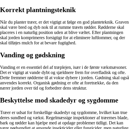
Korrekt plantningsteknik
Når du planter træer, er det vigtigt at følge en god planteteknik. Graven
skal være bred og dyb nok til at rumme træets rødder. Rødderne skal
placeres i en naturlig position uden at blive væltet. Efter plantningen
skal jorden komprimeres forsigtigt for at eliminere luftlommer, og der
skal tilføjes mulch for at bevare fugtighed.
Vanding og gødskning
Vanding er en essentiel del af træplejen, især i de første vækstsæsoner.
Det er vigtigt at vande dybt og sjældnere frem for overfladisk og ofte.
Dette fremmer rødderne til at vokse dybere i jorden. Gødning skal også
anvendes korrekt. Organisk gødning er ofte at foretrække, da den
nærer jorden over tid og forbedrer dens struktur.
Beskyttelse mod skadedyr og sygdomme
Træer er udsat for forskellige skadedyr og sygdomme, hvilket kan true
deres sundhed og vækst. Regelmæssige inspektioner af træernes blade,
bark og rødder kan hjælpe med at opdage problemer tidligt. Det kan
være nødvendigt at anvende insekticider eller fungicider, men naturlige