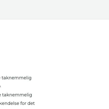
re taknemmelig
e
re taknemmelig
kendelse for det