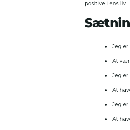
positive i ens liv.
Sætnin
Jeg er
At vær
Jeg er
At hav
Jeg er
At hav