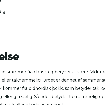
dig
else
g stammer fra dansk og betyder at være fyldt 
eller taknemmelig. Ordet er dannet af sammens
 kommer fra oldnordisk þökk, som betyder tak, 
g eller glædelig. Således betyder taknemmelig opr
ig tak eller glæde over noget.