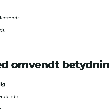
skattende
dt
d omvendt betydni
lig
endende
g