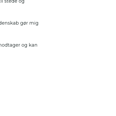
il stede og
lidenskab gør mig
 modtager og kan