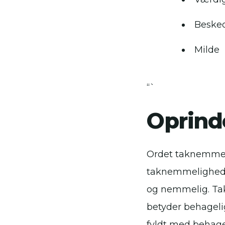
Beske
Milde
“`
Oprind
Ordet taknemmeli
taknemmelighed 
og nemmelig. Tak
betyder behageli
fyldt med behagel