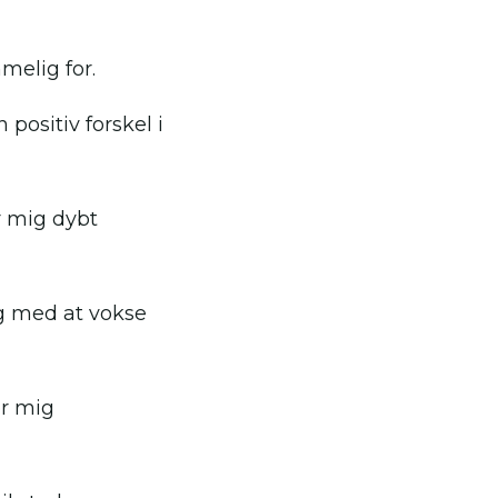
melig for.
positiv forskel i
r mig dybt
ig med at vokse
ør mig