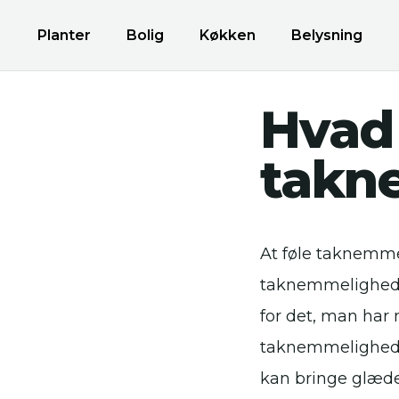
Planter
Bolig
Køkken
Belysning
Hvad
takn
At føle taknemme
taknemmelighed 
for det, man har 
taknemmelighed f
kan bringe glæde 