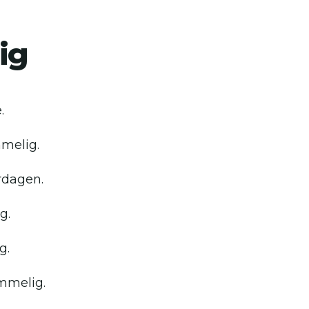
ig
.
mmelig.
rdagen.
g.
g.
mmelig.