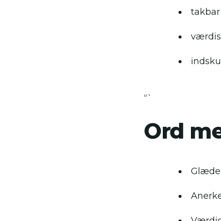
takbar
værdi
indsku
“`
Ord me
Glæde
Anerk
Værdi