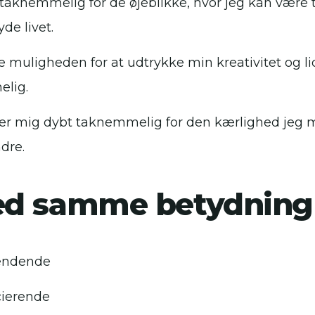
 taknemmelig for de øjeblikke, hvor jeg kan være t
yde livet.
e muligheden for at udtrykke min kreativitet og 
lig.
ler mig dybt taknemmelig for den kærlighed jeg
ndre.
ed samme betydning
endende
ierende