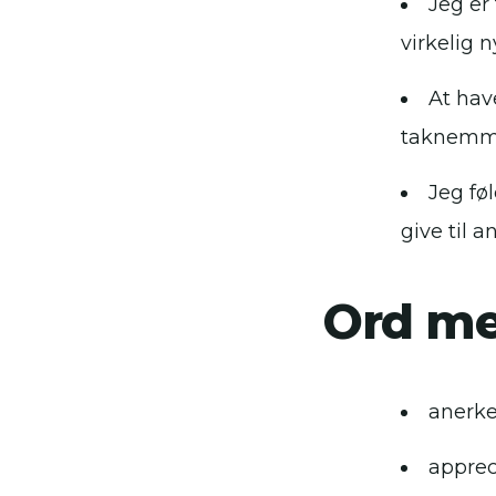
Jeg er
virkelig n
At hav
taknemme
Jeg fø
give til a
Ord m
anerk
apprec