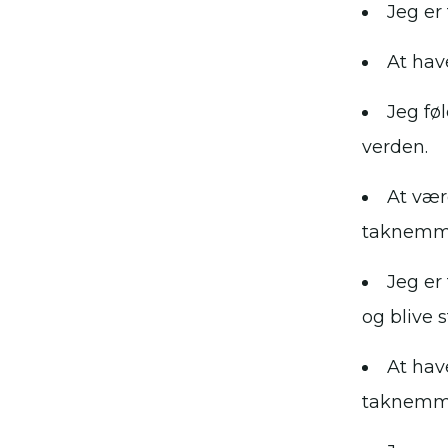
Jeg er
At hav
Jeg fø
verden.
At vær
taknemme
Jeg er
og blive 
At hav
taknemme