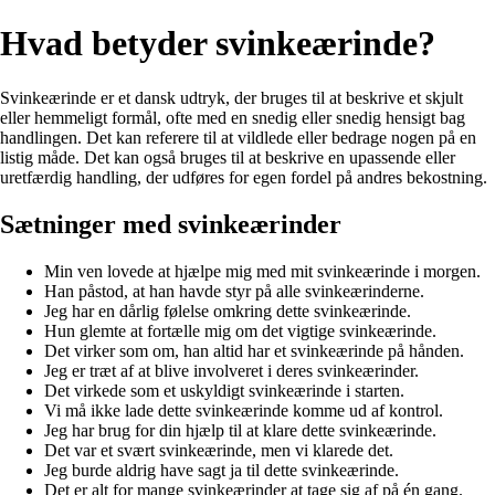
Hvad betyder svinkeærinde?
Svinkeærinde er et dansk udtryk, der bruges til at beskrive et skjult
eller hemmeligt formål, ofte med en snedig eller snedig hensigt bag
handlingen. Det kan referere til at vildlede eller bedrage nogen på en
listig måde. Det kan også bruges til at beskrive en upassende eller
uretfærdig handling, der udføres for egen fordel på andres bekostning.
Sætninger med svinkeærinder
Min ven lovede at hjælpe mig med mit svinkeærinde i morgen.
Han påstod, at han havde styr på alle svinkeærinderne.
Jeg har en dårlig følelse omkring dette svinkeærinde.
Hun glemte at fortælle mig om det vigtige svinkeærinde.
Det virker som om, han altid har et svinkeærinde på hånden.
Jeg er træt af at blive involveret i deres svinkeærinder.
Det virkede som et uskyldigt svinkeærinde i starten.
Vi må ikke lade dette svinkeærinde komme ud af kontrol.
Jeg har brug for din hjælp til at klare dette svinkeærinde.
Det var et svært svinkeærinde, men vi klarede det.
Jeg burde aldrig have sagt ja til dette svinkeærinde.
Det er alt for mange svinkeærinder at tage sig af på én gang.