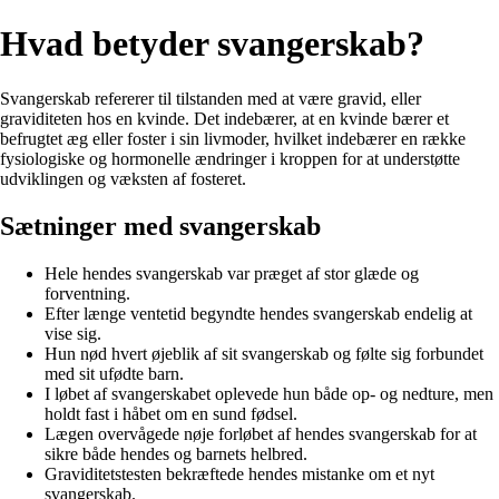
Hvad betyder svangerskab?
Svangerskab refererer til tilstanden med at være gravid, eller
graviditeten hos en kvinde. Det indebærer, at en kvinde bærer et
befrugtet æg eller foster i sin livmoder, hvilket indebærer en række
fysiologiske og hormonelle ændringer i kroppen for at understøtte
udviklingen og væksten af fosteret.
Sætninger med svangerskab
Hele hendes svangerskab var præget af stor glæde og
forventning.
Efter længe ventetid begyndte hendes svangerskab endelig at
vise sig.
Hun nød hvert øjeblik af sit svangerskab og følte sig forbundet
med sit ufødte barn.
I løbet af svangerskabet oplevede hun både op- og nedture, men
holdt fast i håbet om en sund fødsel.
Lægen overvågede nøje forløbet af hendes svangerskab for at
sikre både hendes og barnets helbred.
Graviditetstesten bekræftede hendes mistanke om et nyt
svangerskab.