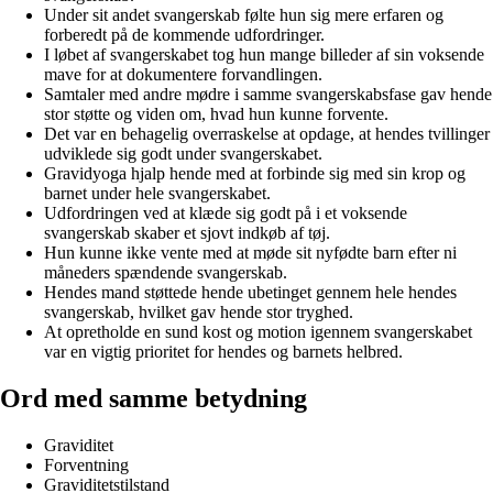
Under sit andet svangerskab følte hun sig mere erfaren og
forberedt på de kommende udfordringer.
I løbet af svangerskabet tog hun mange billeder af sin voksende
mave for at dokumentere forvandlingen.
Samtaler med andre mødre i samme svangerskabsfase gav hende
stor støtte og viden om, hvad hun kunne forvente.
Det var en behagelig overraskelse at opdage, at hendes tvillinger
udviklede sig godt under svangerskabet.
Gravidyoga hjalp hende med at forbinde sig med sin krop og
barnet under hele svangerskabet.
Udfordringen ved at klæde sig godt på i et voksende
svangerskab skaber et sjovt indkøb af tøj.
Hun kunne ikke vente med at møde sit nyfødte barn efter ni
måneders spændende svangerskab.
Hendes mand støttede hende ubetinget gennem hele hendes
svangerskab, hvilket gav hende stor tryghed.
At opretholde en sund kost og motion igennem svangerskabet
var en vigtig prioritet for hendes og barnets helbred.
Ord med samme betydning
Graviditet
Forventning
Graviditetstilstand