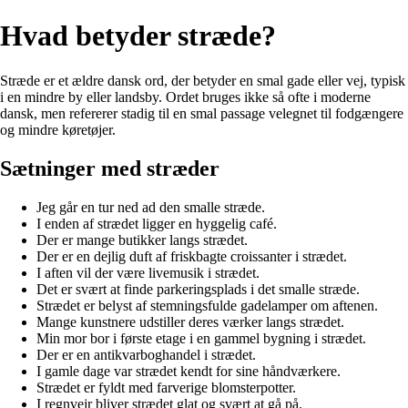
Hvad betyder stræde?
Stræde er et ældre dansk ord, der betyder en smal gade eller vej, typisk
i en mindre by eller landsby. Ordet bruges ikke så ofte i moderne
dansk, men refererer stadig til en smal passage velegnet til fodgængere
og mindre køretøjer.
Sætninger med stræder
Jeg går en tur ned ad den smalle stræde.
I enden af strædet ligger en hyggelig café.
Der er mange butikker langs strædet.
Der er en dejlig duft af friskbagte croissanter i strædet.
I aften vil der være livemusik i strædet.
Det er svært at finde parkeringsplads i det smalle stræde.
Strædet er belyst af stemningsfulde gadelamper om aftenen.
Mange kunstnere udstiller deres værker langs strædet.
Min mor bor i første etage i en gammel bygning i strædet.
Der er en antikvarboghandel i strædet.
I gamle dage var strædet kendt for sine håndværkere.
Strædet er fyldt med farverige blomsterpotter.
I regnvejr bliver strædet glat og svært at gå på.