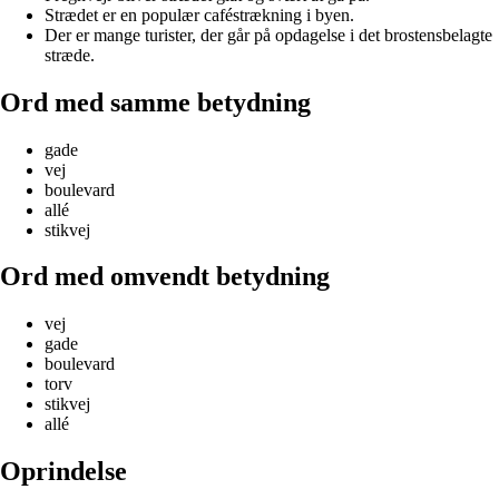
Strædet er en populær caféstrækning i byen.
Der er mange turister, der går på opdagelse i det brostensbelagte
stræde.
Ord med samme betydning
gade
vej
boulevard
allé
stikvej
Ord med omvendt betydning
vej
gade
boulevard
torv
stikvej
allé
Oprindelse