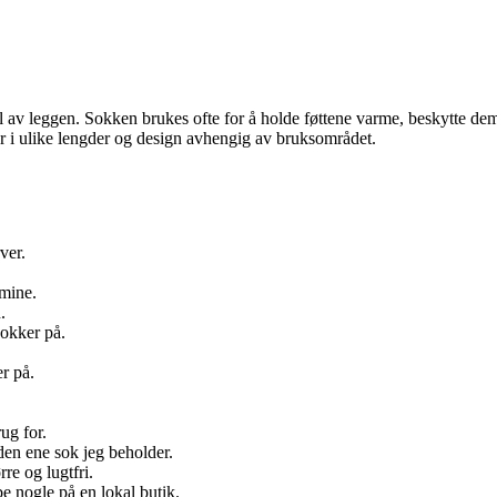
 av leggen. Sokken brukes ofte for å holde føttene varme, beskytte dem 
er i ulike lengder og design avhengig av bruksområdet.
ver.
 mine.
.
sokker på.
r på.
ug for.
 den ene sok jeg beholder.
re og lugtfri.
be nogle på en lokal butik.