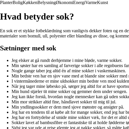
Planter
Bolig
Køkken
Belysning
Økonomi
Energi
Varme
Kunst
Hvad betyder sok?
En sok er et stykke fotbeklædning som vanligvis dekker foten og en del
materialer som bomull, ull, polyester eller blanding av disse, og komm
Sætninger med sok
Jeg elsker at gå rundt derhjemme i mine bløde, varme sokker.
Min søster har en samling af farverige sokker i alle regnbuens far
Nogle gange taber jeg altid én af mine sokker i vaskemaskinen.
Min bedste ven har en sjov vane med at blande sine sokker med
I vintermånederne er mine uldsokker min bedste ven mod kulden
Når jeg tager mine løbesko på, sørger jeg altid for at have sports
Min hund stjæler tit mine sokker og gemmer dem under sengen.
Jeg kan ikke forstå, hvordan nogle mennesker kan gå uden sokke
Min mor strikker altid fine, håndlavet sokker til mig til jul.
Min yndlingssokker er dem med sjove mønstre og ansigter på.
Jeg har en tendens til at købe alt for mange sokker, end jeg har br
Jeg har en fortrydelse af smide mine sokker væk, for det er altid
Sokker lavet af bambusfibre er fantastiske til at holde fødderne tør
Sidst jeg var ude at rejse glemte jeg at pakke sokker, så måtte kø