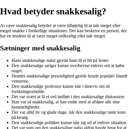
Hvad betyder snakkesalig?
At være snakkesalig betyder at være tilbøjelig til at tale meget eller
meget snakke i forskellige situationer. Det kan beskrive en person, der
har en tendens til at være meget ordkraftig eller tale meget.
Sætninger med snakkesalig
Hans snakkesalige natur gjorde ham til et hit på fester.
Den snakkesalige sælger kunne overbevise enhver om at købe
noget.
Hendes snakkesalige personlighed gjorde hende populær blandt
vennerne.
Den snakkesalige professor kunne tale i timevis om sit
forskningsområde.
Det var svært at få et ord indført i den snakkesalige diskussion.
Han var så snakkesalig, at han endte med at afsløre alle sine
hemmeligheder.
Der var altid liv og glade dage, når den snakkesalige tante kom
på besøg.
Den snakkesalige politiker kunne tale sig ud af enhver situation.
Det var som om den snakkesalige nabo aldrig havde brug for at