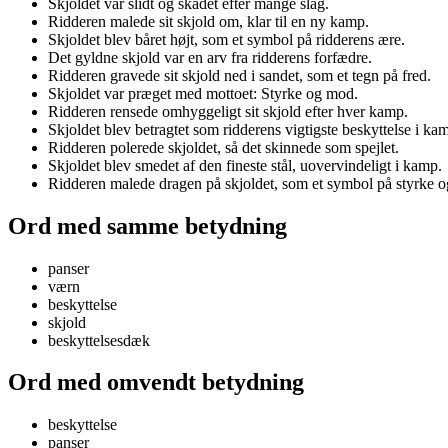
Skjoldet var slidt og skadet efter mange slag.
Ridderen malede sit skjold om, klar til en ny kamp.
Skjoldet blev båret højt, som et symbol på ridderens ære.
Det gyldne skjold var en arv fra ridderens forfædre.
Ridderen gravede sit skjold ned i sandet, som et tegn på fred.
Skjoldet var præget med mottoet: Styrke og mod.
Ridderen rensede omhyggeligt sit skjold efter hver kamp.
Skjoldet blev betragtet som ridderens vigtigste beskyttelse i ka
Ridderen polerede skjoldet, så det skinnede som spejlet.
Skjoldet blev smedet af den fineste stål, uovervindeligt i kamp.
Ridderen malede dragen på skjoldet, som et symbol på styrke o
Ord med samme betydning
panser
værn
beskyttelse
skjold
beskyttelsesdæk
Ord med omvendt betydning
beskyttelse
panser