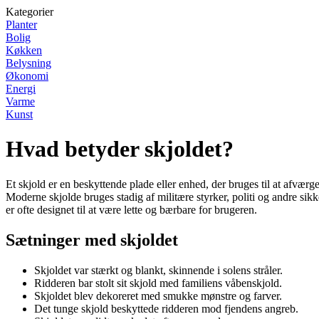
Kategorier
Planter
Bolig
Køkken
Belysning
Økonomi
Energi
Varme
Kunst
Hvad betyder skjoldet?
Et skjold er en beskyttende plade eller enhed, der bruges til at afværg
Moderne skjolde bruges stadig af militære styrker, politi og andre sikke
er ofte designet til at være lette og bærbare for brugeren.
Sætninger med skjoldet
Skjoldet var stærkt og blankt, skinnende i solens stråler.
Ridderen bar stolt sit skjold med familiens våbenskjold.
Skjoldet blev dekoreret med smukke mønstre og farver.
Det tunge skjold beskyttede ridderen mod fjendens angreb.