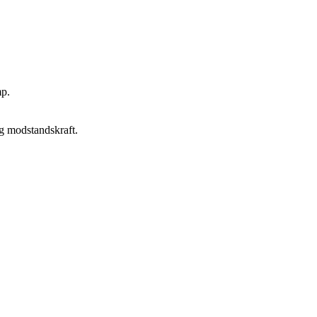
mp.
g modstandskraft.