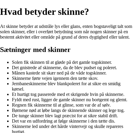
Hvad betyder skinne?
At skinne betyder at udstråle lys eller glans, enten bogstaveligt talt som
solen skinner, eller i overført betydning som når nogen skinner på en
bestemt aktivitet eller område på grund af deres dygtighed eller talent.
Sætninger med skinner
Solen fik skinnen til at gløde på det gamle togskinner.
Det gnistrede af skinnerne, da de blev pudset og poleret.
Månen kastede sit skær ned på de våde togskinner.
Skinnerne førte vejen igennem den tætte skov.
Jernbaneskinnerne blev blankpoleret for at sikre en smidig
kørsel.
Et hurtigt tog passerede med et skrigende hvin på skinnerne.
Fyldt med rust, ligger de gamle skinner nu bortgemt og glemt.
Regnen fik skinnerne til at glinse, som var de af sølv.
Børnene nød at løbe langs de skinnende skinner og lege tog.
De tunge skinner blev lagt præcist for at sikre stabil drift.
Det var en udfordring at følge skinnerne i den tætte dis.
Skinnerne led under det hårde vintervejr og skulle repareres
hurtigt.