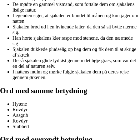
De mødte en gammel vismand, som fortalte dem om sjakalens
listige natur.
Legenden siger, at sjakalen er bundet til månen og kun jager om
natten.
Sjakalen brød ud i en hvinende latter, da den så sit bytte nærme
sig.
Han hørte sjakalens klør raspe mod stenene, da den nærmede
sig.
Sjakalen dukkede pludselig op bag dem og fik dem til at skrige
af skræk.
De så sjakalen glide lydløst gennem det høje græs, som var det
en del af naturen selv.
I nattens mulm og mørke fulgte sjakalen dem på deres rejse
gennem ørkenen.
Ord med samme betydning
Hyæne
Rovdyr
Aasgrib
Rovdyr
Slubbert
Ord med omvendt betydning