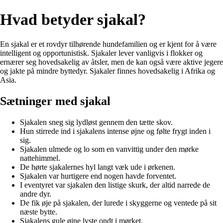
Hvad betyder sjakal?
En sjakal er et rovdyr tilhørende hundefamilien og er kjent for å være
intelligent og opportunistisk. Sjakaler lever vanligvis i flokker og
ernærer seg hovedsakelig av åtsler, men de kan også være aktive jegere
og jakte på mindre byttedyr. Sjakaler finnes hovedsakelig i Afrika og
Asia.
Sætninger med sjakal
Sjakalen sneg sig lydløst gennem den tætte skov.
Hun stirrede ind i sjakalens intense øjne og følte frygt inden i
sig.
Sjakalen ulmede og lo som en vanvittig under den mørke
nattehimmel.
De hørte sjakalernes hyl langt væk ude i ørkenen.
Sjakalen var hurtigere end nogen havde forventet.
I eventyret var sjakalen den listige skurk, der altid narrede de
andre dyr.
De fik øje på sjakalen, der lurede i skyggerne og ventede på sit
næste bytte.
Sjakalens gule øjne lyste ondt i mørket.