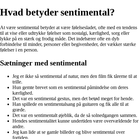
Hvad betyder sentimental?
At være sentimental betyder at være følelsesladet, ofte med en tendens
til at vise eller udtrykke følelser som nostalgi, kærlighed, sorg eller
lykke på en stærk og frodig måde. Det indebærer ofte en dyb
forbindelse til minder, personer eller begivenheder, der vækker stærke
følelser i en person.
Sætninger med sentimental
Jeg er ikke så sentimental af natur, men den film fik tårerne til at
trille.
Hun gemte brevet som en sentimental påmindelse om deres
kærlighed.
Det var en sentimental gestus, men det betød meget for hende.
Han spillede en sentimentalsang på guitaren og fik alle til at
græde.
Det var en sentimentalt øjeblik, da de så solnedgangen sammen.
Hendes sentimentalitet kunne undertiden være overvældende for
andre.
Jeg kan lide at se gamle billeder og blive sentimental over
fortiden.