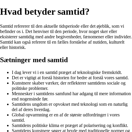
Hvad betyder samtid?
Samtid refererer til den aktuelle tidsperiode eller det øjeblik, som vi
befinder os i. Det henviser til den periode, hvor noget sker eller
eksisterer samtidig med andre begivenheder, fænomener eller individer.
Samtid kan også referere til en fælles forståelse af nutiden, kulturelt
eller historisk.
Sætninger med samtid
I dag lever vi i en samtid præget af teknologiske fremskridt.
Det er vigtigt at forstå historien for bedre at forstå vores samtid.
Kunstnere skaber værker, der reflekterer samtidens sociale og
politiske problemer.
Mennesker i samtidens samfund har adgang til mere information
end nogensinde før.
Samtidens ungdom er opvokset med teknologi som en naturlig
del af deres hverdag.
Global opvarmning er en af de største udfordringer i vores
samtid.
Samtidens politiske klima er præget af polarisering og konflikt.
Samtidens kunstnere søger at bryde med traditionelle normer og