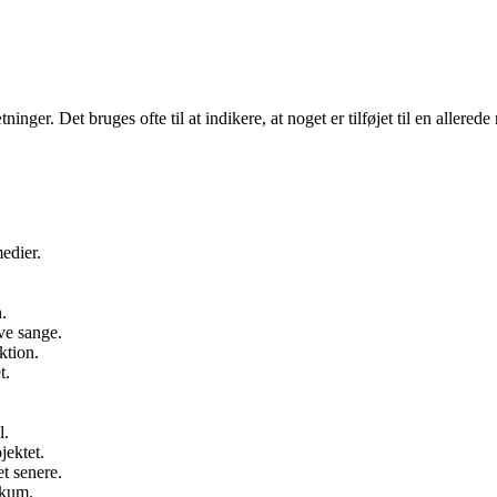
inger. Det bruges ofte til at indikere, at noget er tilføjet til en allered
edier.
.
ve sange.
ktion.
t.
l.
jektet.
t senere.
ikum.