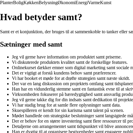
Planter
Bolig
Køkken
Belysning
Økonomi
Energi
Varme
Kunst
Hvad betyder samt?
Samt er et konjunktion, der bruges til at sammenkoble to tanker eller sætn
Sætninger med samt
Jeg vil gerne have information om produktet samt priserne.
Vi diskuterede produktets kvalitet samt de forskellige features.
Onlinekurset dækker emner som digital marketing samt sociale m
Det er vigtigt at forstå kundens behov samt præferencer.
Vi har booket et møde for at drøfte strategien samt næste skridt.
Der var en lang diskussion om projektets omfang samt tidsplanen
Han har en vidunderlig stemme samt en fantastisk evne til at skri
Virksomheden fokuserer på bæredygtighed samt ansvarlig produ
Jeg vil gerne takke dig for din indsats samt dedikation til projekte
Vi har stadig brug for at samle flere oplysninger samt data.
Skuespilleren er kendt for sin karisma samt talent på scenen.
Mødet handlede om strategiske beslutninger samt langsigtede må
Der er behov for en større investering samt flere ressourcer til pro
Detaljerne om arrangementet samt tidspunktet vil blive annoncere
Han er dygtig til at organisere begivenheder samt engagere publ