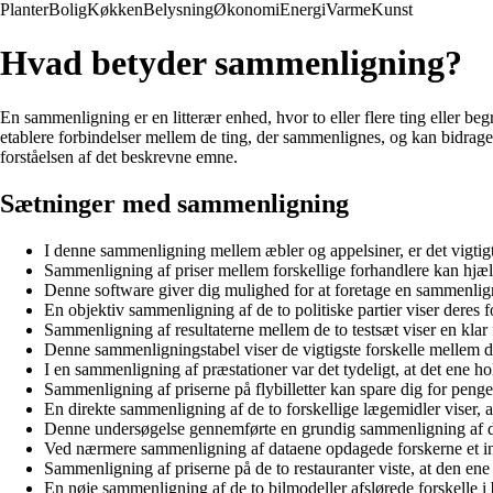
Planter
Bolig
Køkken
Belysning
Økonomi
Energi
Varme
Kunst
Hvad betyder sammenligning?
En sammenligning er en litterær enhed, hvor to eller flere ting eller 
etablere forbindelser mellem de ting, der sammenlignes, og kan bidrage t
forståelsen af det beskrevne emne.
Sætninger med sammenligning
I denne sammenligning mellem æbler og appelsiner, er det vigtigt 
Sammenligning af priser mellem forskellige forhandlere kan hjælp
Denne software giver dig mulighed for at foretage en sammenlignin
En objektiv sammenligning af de to politiske partier viser deres 
Sammenligning af resultaterne mellem de to testsæt viser en klar 
Denne sammenligningstabel viser de vigtigste forskelle mellem d
I en sammenligning af præstationer var det tydeligt, at det ene ho
Sammenligning af priserne på flybilletter kan spare dig for penge
En direkte sammenligning af de to forskellige lægemidler viser, at
Denne undersøgelse gennemførte en grundig sammenligning af de
Ved nærmere sammenligning af dataene opdagede forskerne et in
Sammenligning af priserne på de to restauranter viste, at den ene
En nøje sammenligning af de to bilmodeller afslørede forskelle i 