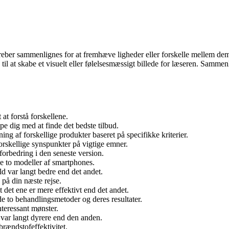
begreber sammenlignes for at fremhæve ligheder eller forskelle mellem d
il at skabe et visuelt eller følelsesmæssigt billede for læseren. Sammenl
at forstå forskellene.
e dig med at finde det bedste tilbud.
g af forskellige produkter baseret på specifikke kriterier.
forskellige synspunkter på vigtige emner.
forbedring i den seneste version.
e to modeller af smartphones.
ld var langt bedre end det andet.
 på din næste rejse.
 det ene er mere effektivt end det andet.
 to behandlingsmetoder og deres resultater.
teressant mønster.
 var langt dyrere end den anden.
brændstofeffektivitet.