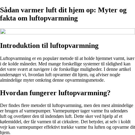
Sådan varmer luft dit hjem op: Myter og
fakta om luftopvarmning
Introduktion til luftopvarmning
Luftopvarmning er en populær metode til at holde hjemmet varmt, især
i de kolde måneder. Med mange forskellige systemer til rådighed kan
det være svært at navigere i de forskellige muligheder. I denne artikel
undersøger vi, hvordan luft opvarmer dit hjem, og afviser nogle
almindelige myter omkring denne opvarmningsmetode.
Hvordan fungerer luftopvarmning?
Der findes flere metoder til luftopvarmning, men den mest almindelige
er brugen af varmepumper. Varmepumper tager varme fra udendørs
luft og overfører den til indendørs luft. Dette sker ved hjælp af et
kølemiddel, der får varmen til at cirkulere. Det betyder, at selv i koldt
vejr kan varmepumper effektivt trække varme fra luften og opvarme dit
hjem.