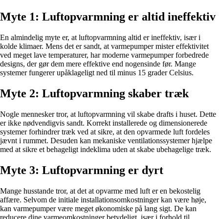
Myte 1: Luftopvarmning er altid ineffektiv
En almindelig myte er, at luftopvarmning altid er ineffektiv, især i
kolde klimaer. Mens det er sandt, at varmepumper mister effektivitet
ved meget lave temperaturer, har moderne varmepumper forbedrede
designs, der gør dem mere effektive end nogensinde før. Mange
systemer fungerer upåklageligt ned til minus 15 grader Celsius.
Myte 2: Luftopvarmning skaber træk
Nogle mennesker tror, at luftopvarmning vil skabe drafts i huset. Dette
er ikke nødvendigvis sandt. Korrekt installerede og dimensionerede
systemer forhindrer træk ved at sikre, at den opvarmede luft fordeles
jævnt i rummet. Desuden kan mekaniske ventilationssystemer hjælpe
med at sikre et behageligt indeklima uden at skabe ubehagelige træk.
Myte 3: Luftopvarmning er dyrt
Mange husstande tror, at det at opvarme med luft er en bekostelig
affære. Selvom de initiale installationsomkostninger kan være høje,
kan varmepumper være meget økonomiske på lang sigt. De kan
reducere dine varmeomkostninger betydeligt, især i forhold til