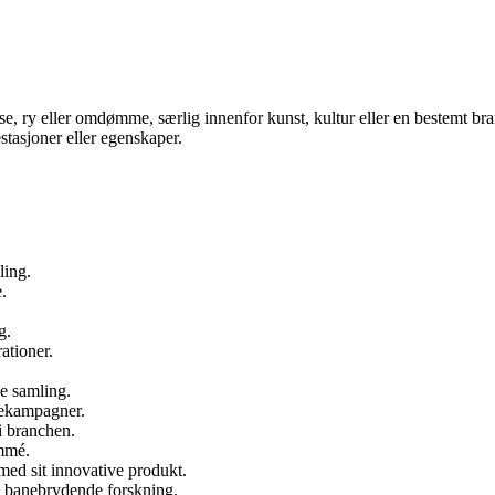
e, ry eller omdømme, særlig innenfor kunst, kultur eller en bestemt bran
estasjoner eller egenskaper.
ling.
.
g.
ationer.
e samling.
mekampagner.
i branchen.
ommé.
ed sit innovative produkt.
t banebrydende forskning.