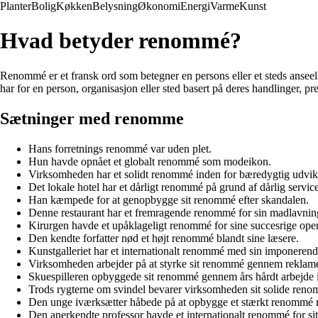
Planter
Bolig
Køkken
Belysning
Økonomi
Energi
Varme
Kunst
Hvad betyder renommé?
Renommé er et fransk ord som betegner en persons eller et steds anseels
har for en person, organisasjon eller sted basert på deres handlinger, pr
Sætninger med renomme
Hans forretnings renommé var uden plet.
Hun havde opnået et globalt renommé som modeikon.
Virksomheden har et solidt renommé inden for bæredygtig udvik
Det lokale hotel har et dårligt renommé på grund af dårlig service
Han kæmpede for at genopbygge sit renommé efter skandalen.
Denne restaurant har et fremragende renommé for sin madlavnin
Kirurgen havde et upåklageligt renommé for sine succesrige oper
Den kendte forfatter nød et højt renommé blandt sine læsere.
Kunstgalleriet har et internationalt renommé med sin imponerend
Virksomheden arbejder på at styrke sit renommé gennem rekla
Skuespilleren opbyggede sit renommé gennem års hårdt arbejde 
Trods rygterne om svindel bevarer virksomheden sit solide ren
Den unge iværksætter håbede på at opbygge et stærkt renommé m
Den anerkendte professor havde et internationalt renommé for si