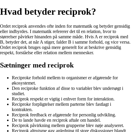
Hvad betyder reciprok?
Ordet reciprok anvendes ofte inden for matematik og betyder gensidig
eller indbyrdes. I matematik refererer det til en relation, hvor to
størrelser påvirker hinanden på samme måde. Hvis A er reciprok med
B, betyder det, at når A stiger, falder B i samme forhold, og vice versa.
Ordet reciprok bruges også mere generelt for at beskrive gensidig
respekt, forståelse eller relation mellem mennesker.
Sætninger med reciprok
Reciproke forhold mellem to organismer er afgørende for
økosystemet.
Den reciproke funktion af disse to variabler blev undersøgt i
studiet.
Reciprok respekt er vigtig i enhver form for interaktion.
Reciproke forpligtelser mellem parterne blev fastlagt i
kontrakten.
Reciprok feedback er afgørende for personlig udvikling.
De to lande havde en reciprok aftale om handel.
Reciprok påvirkning mellem grupperne blev nøje analyseret.
Reciprok altruisme gav anledning til store diskussioner blandt