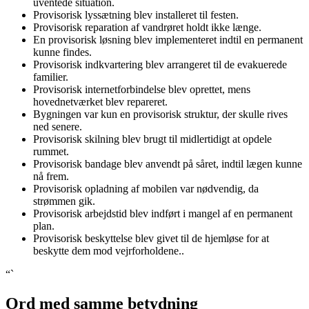
uventede situation.
Provisorisk lyssætning blev installeret til festen.
Provisorisk reparation af vandrøret holdt ikke længe.
En provisorisk løsning blev implementeret indtil en permanent
kunne findes.
Provisorisk indkvartering blev arrangeret til de evakuerede
familier.
Provisorisk internetforbindelse blev oprettet, mens
hovednetværket blev repareret.
Bygningen var kun en provisorisk struktur, der skulle rives
ned senere.
Provisorisk skilning blev brugt til midlertidigt at opdele
rummet.
Provisorisk bandage blev anvendt på såret, indtil lægen kunne
nå frem.
Provisorisk opladning af mobilen var nødvendig, da
strømmen gik.
Provisorisk arbejdstid blev indført i mangel af en permanent
plan.
Provisorisk beskyttelse blev givet til de hjemløse for at
beskytte dem mod vejrforholdene..
“`
Ord med samme betydning