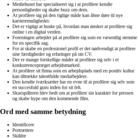
Mediehuset har specialiseret sig i at profilere kendte
personligheder og skabe buzz om dem.
At profilere sig på den rigtige måde kan åbne døre til nye
karrieremuligheder.
Det er vigtigt at huske på, hvordan man ønsker at profilere sig
online i en digital verden.
Foreningen arbejder på at profilere sig som en væsentlig stemme
for en specifik sag.
For at skabe en professionel profil er det nødvendigt at profilere
sine færdigheder og erfaringer på sin CV.
Der er mange forskellige måder at profilere sig selv i et
konkurrencepræget arbejdsmarked.
At profilere sit firma som en arbejdsplads med en positiv kultur
kan tiltrække talentfulde medarbejdere.
Den kendte iværksætter har en evne til at profilere sig selv som
en succesfuld guru inden for sit felt.
Skuespilleren blev bedt om at profilere sin karakter for pressen
og skabe hype om den kommende film.
Ord med samme betydning
Identificere
Portrættere
Skildre