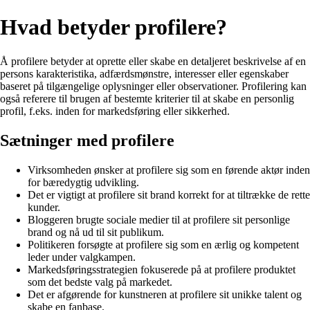
Hvad betyder profilere?
Å profilere betyder at oprette eller skabe en detaljeret beskrivelse af en
persons karakteristika, adfærdsmønstre, interesser eller egenskaber
baseret på tilgængelige oplysninger eller observationer. Profilering kan
også referere til brugen af bestemte kriterier til at skabe en personlig
profil, f.eks. inden for markedsføring eller sikkerhed.
Sætninger med profilere
Virksomheden ønsker at profilere sig som en førende aktør inden
for bæredygtig udvikling.
Det er vigtigt at profilere sit brand korrekt for at tiltrække de rette
kunder.
Bloggeren brugte sociale medier til at profilere sit personlige
brand og nå ud til sit publikum.
Politikeren forsøgte at profilere sig som en ærlig og kompetent
leder under valgkampen.
Markedsføringsstrategien fokuserede på at profilere produktet
som det bedste valg på markedet.
Det er afgørende for kunstneren at profilere sit unikke talent og
skabe en fanbase.