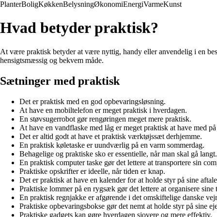
Planter
Bolig
Køkken
Belysning
Økonomi
Energi
Varme
Kunst
Hvad betyder praktisk?
At være praktisk betyder at være nyttig, handy eller anvendelig i en best
hensigtsmæssig og bekvem måde.
Sætninger med praktisk
Det er praktisk med en god opbevaringsløsning.
At have en mobiltelefon er meget praktisk i hverdagen.
En støvsugerrobot gør rengøringen meget mere praktisk.
At have en vandflaske med låg er meget praktisk at have med på 
Det er altid godt at have et praktisk værktøjssæt derhjemme.
En praktisk køletaske er uundværlig på en varm sommerdag.
Behagelige og praktiske sko er essentielle, når man skal gå langt.
En praktisk computer taske gør det lettere at transportere sin com
Praktiske opskrifter er ideelle, når tiden er knap.
Det er praktisk at have en kalender for at holde styr på sine aftale
Praktiske lommer på en rygsæk gør det lettere at organisere sine 
En praktisk regnjakke er afgørende i det omskiftelige danske vejr
Praktiske opbevaringsbokse gør det nemt at holde styr på sine ej
Praktiske gadgets kan gøre hverdagen sjovere og mere effektiv.