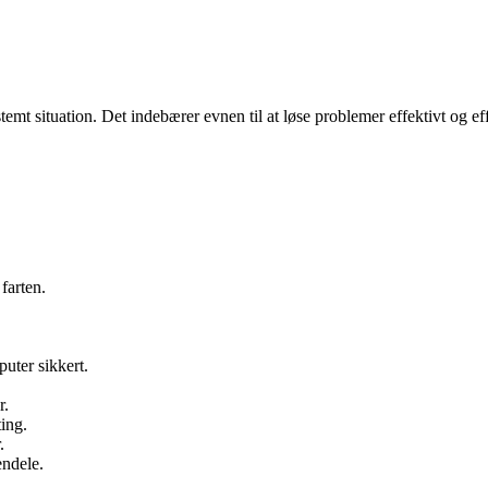
emt situation. Det indebærer evnen til at løse problemer effektivt og eff
farten.
puter sikkert.
r.
ting.
.
endele.