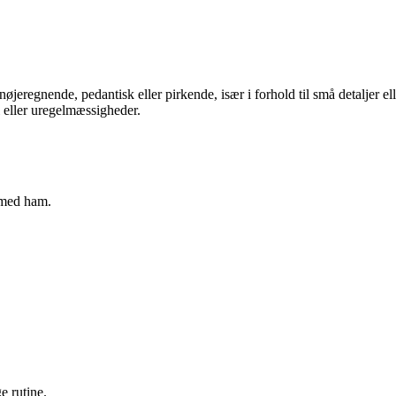
øjeregnende, pedantisk eller pirkende, især i forhold til små detaljer 
jl eller uregelmæssigheder.
e med ham.
e rutine.