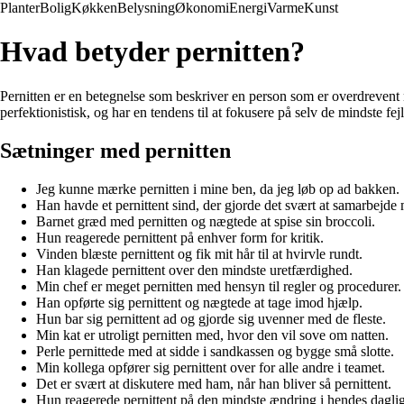
Planter
Bolig
Køkken
Belysning
Økonomi
Energi
Varme
Kunst
Hvad betyder pernitten?
Pernitten er en betegnelse som beskriver en person som er overdrevent n
perfektionistisk, og har en tendens til at fokusere på selv de mindste fe
Sætninger med pernitten
Jeg kunne mærke pernitten i mine ben, da jeg løb op ad bakken.
Han havde et pernittent sind, der gjorde det svært at samarbejd
Barnet græd med pernitten og nægtede at spise sin broccoli.
Hun reagerede pernittent på enhver form for kritik.
Vinden blæste pernittent og fik mit hår til at hvirvle rundt.
Han klagede pernittent over den mindste uretfærdighed.
Min chef er meget pernitten med hensyn til regler og procedurer.
Han opførte sig pernittent og nægtede at tage imod hjælp.
Hun bar sig pernittent ad og gjorde sig uvenner med de fleste.
Min kat er utroligt pernitten med, hvor den vil sove om natten.
Perle pernittede med at sidde i sandkassen og bygge små slotte.
Min kollega opfører sig pernittent over for alle andre i teamet.
Det er svært at diskutere med ham, når han bliver så pernittent.
Hun reagerede pernittent på den mindste ændring i hendes daglig