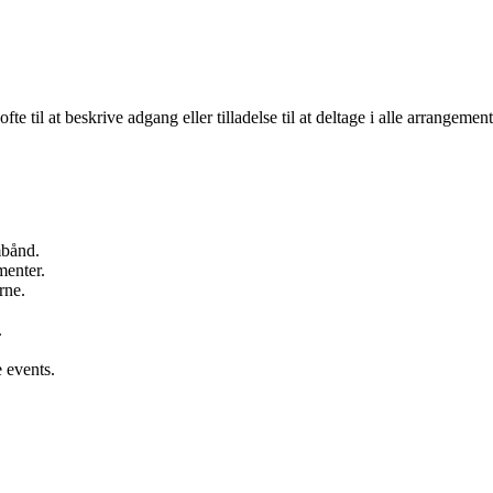
ofte til at beskrive adgang eller tilladelse til at deltage i alle arrangeme
mbånd.
menter.
rne.
.
e events.