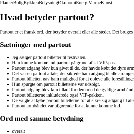
Planter
Bolig
Køkken
Belysning
Økonomi
Energi
Varme
Kunst
Hvad betyder partout?
Partout er et fransk ord, der betyder overalt eller alle steder. Det bruges 
Sætninger med partout
Jeg sælger partout billetter til festivalen.
Han kunne komme ind partout på grund af sit VIP-pas.
Partout adgang blev kun givet til de, der havde købt det dyre ar
Det var en partout aftale, der sikrede ham adgang til alle arrange
Partout billetten gav ham mulighed for at opleve alle forestillinge
Hun spurgte om partout billetterne var udsolgt.
Partout adgang blev kun tilladt for dem med de gyldige armbånd
Partout billetterne inkluderede også VIP-pakken.
De valgte at købe partout billetterne for at sikre sig adgang til all
Partout armbåndet var afgørende for at kunne komme ind.
Ord med samme betydning
overalt