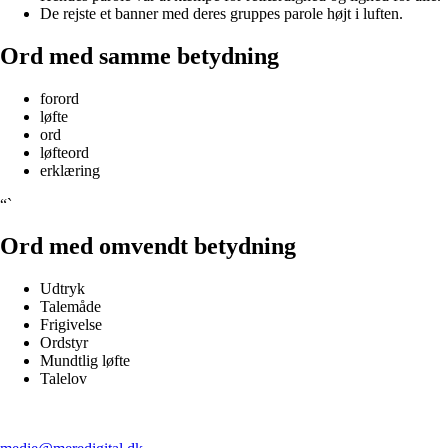
De rejste et banner med deres gruppes parole højt i luften.
Ord med samme betydning
forord
løfte
ord
løfteord
erklæring
“`
Ord med omvendt betydning
Udtryk
Talemåde
Frigivelse
Ordstyr
Mundtlig løfte
Talelov