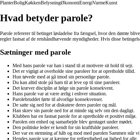
Planter
Bolig
Køkken
Belysning
Økonomi
Energi
Varme
Kunst
Hvad betyder parole?
Parole refererer til betinget løsladelse fra fængsel, hvor den dømte bliv
regler fastsat af de retshåndhævende myndigheder. Hvis disse betingelser
Sætninger med parole
Med hans parole var han i stand til at motivere sit hold til sejr.
Det er vigtigt at overholde sine paroleer for at opretholde tillid.
Hun tøvede med at gå imod sin personlige parole.
Du kan altid stole på ham til at leve op til sine paroleer.
Det kræver disciplin at følge sin parole konsekvent.
Hans parole var at være ærlig i enhver situation.
Parolebruddet førte til alvorlige konsekvenser.
De satte sig ned for at diskutere deres paroler og mål.
Han skrev sin parole ned for at minde sig selv om den dagligt.
Klubben har en fastsat parole for at opretholde et positivt miljø.
Parolen om enhed og samarbejde blev gentaget under mødet.
Den politiske leder er kendt for sin kraftfulde paroleer.
Der var en stemning af håb og mod med parolen Sammen står vi 
Hendes parole var at kæmpe for retfærdighed og lighed for alle.