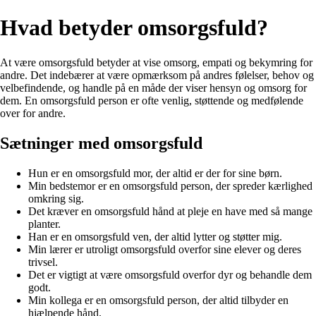
Hvad betyder omsorgsfuld?
At være omsorgsfuld betyder at vise omsorg, empati og bekymring for
andre. Det indebærer at være opmærksom på andres følelser, behov og
velbefindende, og handle på en måde der viser hensyn og omsorg for
dem. En omsorgsfuld person er ofte venlig, støttende og medfølende
over for andre.
Sætninger med omsorgsfuld
Hun er en omsorgsfuld mor, der altid er der for sine børn.
Min bedstemor er en omsorgsfuld person, der spreder kærlighed
omkring sig.
Det kræver en omsorgsfuld hånd at pleje en have med så mange
planter.
Han er en omsorgsfuld ven, der altid lytter og støtter mig.
Min lærer er utroligt omsorgsfuld overfor sine elever og deres
trivsel.
Det er vigtigt at være omsorgsfuld overfor dyr og behandle dem
godt.
Min kollega er en omsorgsfuld person, der altid tilbyder en
hjælpende hånd.