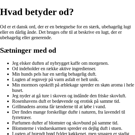
Hvad betyder od?
Od er et dansk ord, der er en betegnelse for en stærk, ubehagelig lugt
eller en dårlig ånde. Det bruges ofte til at beskrive en lugt, der er
ubehagelig eller generende.
Sætninger med od
Jeg elsker duften af nybrygget kaffe om morgenen.
Od indeholder en række aktive ingredienser.
Min hunds pels har en særlig behagelig duft.
Lugten af regnvejr på varm asfalt er helt unik.
Min mormors opskrift på æblekage spreder en skøn aroma i hele
huset.
Jeg nyder at gå ture i skoven og indånde den friske skovluft.
Rosenhavens duft er bedøvende og erotisk på samme tid.
Grillmadens aroma får tænderne til at løbe i vand.
Der findes mange forskellige dufte i naturen, fra lavendel til
fyrretræer.
Parfumen dufter af blomster og skovbund på samme tid.
Blomsterne i vindueskarmen spreder en dejlig duft i stuen.
Lugten af brændt brød fylder køkkenet, men smagen er stadig