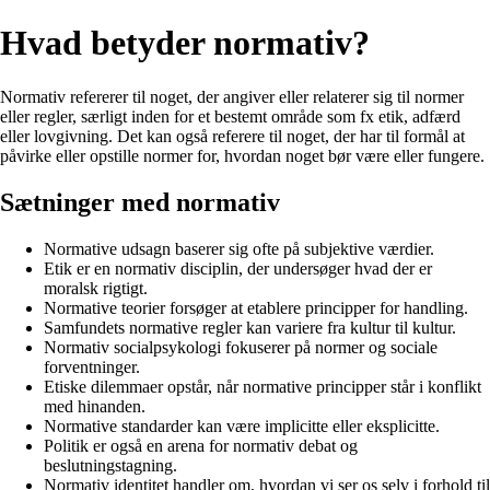
Hvad betyder normativ?
Normativ refererer til noget, der angiver eller relaterer sig til normer
eller regler, særligt inden for et bestemt område som fx etik, adfærd
eller lovgivning. Det kan også referere til noget, der har til formål at
påvirke eller opstille normer for, hvordan noget bør være eller fungere.
Sætninger med normativ
Normative udsagn baserer sig ofte på subjektive værdier.
Etik er en normativ disciplin, der undersøger hvad der er
moralsk rigtigt.
Normative teorier forsøger at etablere principper for handling.
Samfundets normative regler kan variere fra kultur til kultur.
Normativ socialpsykologi fokuserer på normer og sociale
forventninger.
Etiske dilemmaer opstår, når normative principper står i konflikt
med hinanden.
Normative standarder kan være implicitte eller eksplicitte.
Politik er også en arena for normativ debat og
beslutningstagning.
Normativ identitet handler om, hvordan vi ser os selv i forhold til