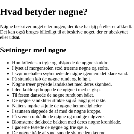
Hvad betyder nøgne?
Nøgne beskriver noget eller nogen, der ikke har tøj på eller er afklædt.
Det kan også bruges billedligt til at beskrive noget, der er ubeskyttet
eller udsat.
Sætninger med nøgne
Hun løftede sin trøje og afslørede de nøgne skuldre.
I lyset af morgensolen stod træerne nøgne og stolte.
I svømmehallen svømmede de nøgne igennem det klare vand.
På stranden løb de nøgne rundt og lo højt.
Nøgne træer prydede landskabet med deres skønhed.
I den kolde sø hoppede de nøgne i med et gisp.
Til festen dansede de nøgne rundt om bålet.
De nøgne sandklitter strakte sig så langt øjet rakte.
Nattens mørke skjulte de nøgne hemmeligheder.
I saunaen slappede de af med de nøgne kroppe.
På scenen optrådte de nøgne og modige udøvere.
Blomsterne dækkede bakken med deres nøgne kronblade.
I gaderne festede de nøgne og frie sjæle.
De nøgne tråde af sand snoede sig mellem tæerne.