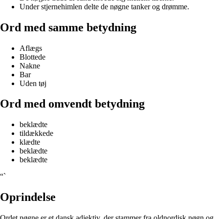
Under stjernehimlen delte de nøgne tanker og drømme.
Ord med samme betydning
Aflægs
Blottede
Nakne
Bar
Uden tøj
Ord med omvendt betydning
beklædte
tildækkede
klædte
beklædte
beklædte
“`
Oprindelse
Ordet nøgne er et dansk adjektiv, der stammer fra oldnordisk nøgn og