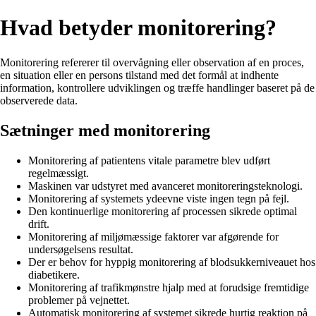
Hvad betyder monitorering?
Monitorering refererer til overvågning eller observation af en proces,
en situation eller en persons tilstand med det formål at indhente
information, kontrollere udviklingen og træffe handlinger baseret på de
observerede data.
Sætninger med monitorering
Monitorering af patientens vitale parametre blev udført
regelmæssigt.
Maskinen var udstyret med avanceret monitoreringsteknologi.
Monitorering af systemets ydeevne viste ingen tegn på fejl.
Den kontinuerlige monitorering af processen sikrede optimal
drift.
Monitorering af miljømæssige faktorer var afgørende for
undersøgelsens resultat.
Der er behov for hyppig monitorering af blodsukkerniveauet hos
diabetikere.
Monitorering af trafikmønstre hjalp med at forudsige fremtidige
problemer på vejnettet.
Automatisk monitorering af systemet sikrede hurtig reaktion på