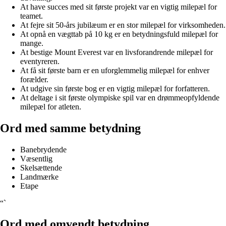
At have succes med sit første projekt var en vigtig milepæl for
teamet.
At fejre sit 50-års jubilæum er en stor milepæl for virksomheden.
At opnå en vægttab på 10 kg er en betydningsfuld milepæl for
mange.
At bestige Mount Everest var en livsforandrende milepæl for
eventyreren.
At få sit første barn er en uforglemmelig milepæl for enhver
forælder.
At udgive sin første bog er en vigtig milepæl for forfatteren.
At deltage i sit første olympiske spil var en drømmeopfyldende
milepæl for atleten.
Ord med samme betydning
Banebrydende
Væsentlig
Skelsættende
Landmærke
Etape
“`
Ord med omvendt betydning