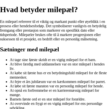
Hvad betyder milepæl?
En milepæl refererer til et viktig og markant punkt eller øyeblikk i en
prosess eller hendelsesforløp. Det symboliserer vanligvis en betydelig
fremgang eller prestasjon som markerer en spesifikk dato eller
tidsperiode. Milepæler brukes ofte til å markere progresjonen eller
suksessen til et prosjekt, en bedrift eller en personlig målsetning.
Sætninger med milepæl
At tage sine første skridt er en vigtig milepæl for et barn.
At blive færdig med uddannelsen var en stor milepæl i hendes
liv.
At købe sit første hus er en betydningsfuld milepæl for de fleste
mennesker.
At fejre et års jubilæum var en kærkommen milepæl for parret.
At løbe sit første maraton var en personlig milepæl for hende.
At opnå en forfremmelse er en karrieremæssig milepæl for
mange.
Barnets første ord er en stor milepæl for forældre.
At overvinde en frygt er en vigtig milepæl for ens personlige
udvikling.