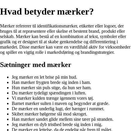
Hvad betyder mærker?
Mærker refererer til identifikationsmærker, etiketter eller logoer, der
bruges til at repræsentere eller skelne et bestemt brand, produkt eller
selskab. Mærker kan bestå af en kombination af tekst, symboler eller
grafik og er designet til at skabe genkendelse og differentiering i
markedet. Disse mærker kan være en værdifuld aktiv for virksomheder
og spiller en vigtig rolle i markedsføring og brandingstrategier.
Sætninger med mærker
Jeg mærker en let brise på min hud.
Han mærker frygten brede sig inden i ham.
Hun mærker sin puls stige, da hun ser ham.
Du mærker tydeligt spændingen i luften.
Vi mærker kulden trænge igennem vores tøj.
Barnet mærker sulten i maven og begynder at græde.
De mærker en underlig lugt, der hænger i rummet.
Skibet mærker bølgerne slå mod skroget.
Han mærker sandet glide mellem sine tæer på stranden.
Jeg mærker en dyb tristhed brede sig inden i mig.
De mærker en lettelse, da de endelig når frem til målet.