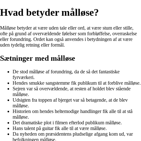
Hvad betyder målløse?
Målløse betyder at være uden tale eller ord, at være stum eller stille,
ofte på grund af overvældende følelser som forbløffelse, overraskelse
eller forundring. Ordet kan også anvendes i betydningen af at være
uden tydelig retning eller formål.
Sætninger med målløse
De stod målløse af forundring, da de så det fantastiske
fyrværkeri.
Hendes smukke sangstemme fik publikum til at forblive målløse.
Sejren var så overvældende, at resten af holdet blev stående
målløse.
Udsigten fra toppen af bjerget var så betagende, at de blev
målløse.
Historien om hendes heltemodige handlinger fik alle til at stå
målløse.
Det dramatiske plot i filmen efterlod publikum målløse.
Hans talent på guitar fik alle til at være målløse.
Da nyheden om præsidentens pludselige afgang kom ud, var
befolkningen målløse.