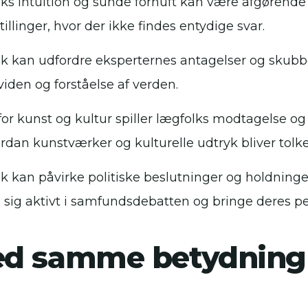
ks intuition og sunde fornuft kan være afgørende
illinger, hvor der ikke findes entydige svar.
k kan udfordre eksperternes antagelser og skubb
 viden og forståelse af verden.
for kunst og kultur spiller lægfolks modtagelse og 
vordan kunstværker og kulturelle udtryk bliver tol
k kan påvirke politiske beslutninger og holdninge
sig aktivt i samfundsdebatten og bringe deres pe
ed samme betydning