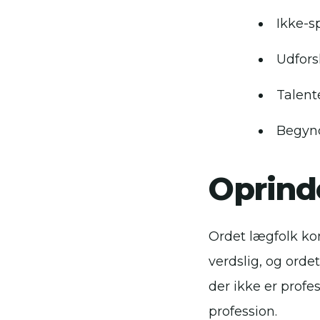
Ikke-sp
Udfors
Talent
Begyn
Oprind
Ordet lægfolk ko
verdslig, og orde
der ikke er profes
profession.