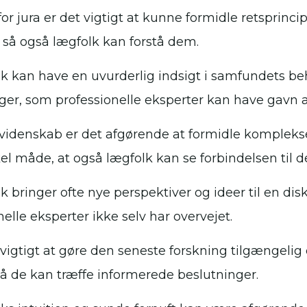
for jura er det vigtigt at kunne formidle retsprinci
så også lægfolk kan forstå dem.
k kan have en uvurderlig indsigt i samfundets b
ger, som professionelle eksperter kan have gavn af a
rvidenskab er det afgørende at formidle komple
el måde, at også lægfolk kan se forbindelsen til d
k bringer ofte nye perspektiver og ideer til en di
nelle eksperter ikke selv har overvejet.
 vigtigt at gøre den seneste forskning tilgængelig o
så de kan træffe informerede beslutninger.