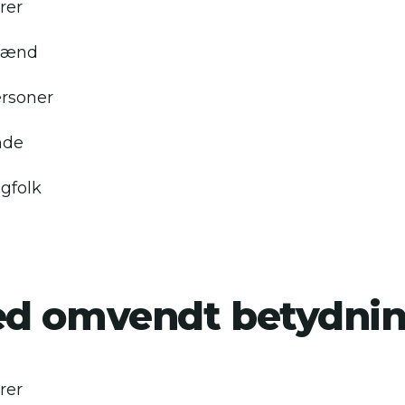
rer
mænd
rsoner
nde
agfolk
d omvendt betydni
rer