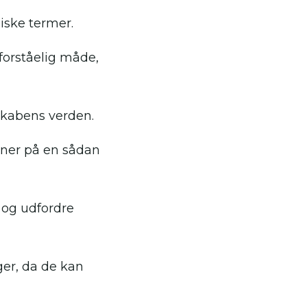
iske termer.
forståelig måde,
skabens verden.
mner på en sådan
l og udfordre
ger, da de kan