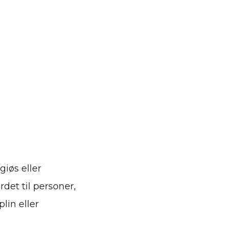
iøs eller
det til personer,
lin eller