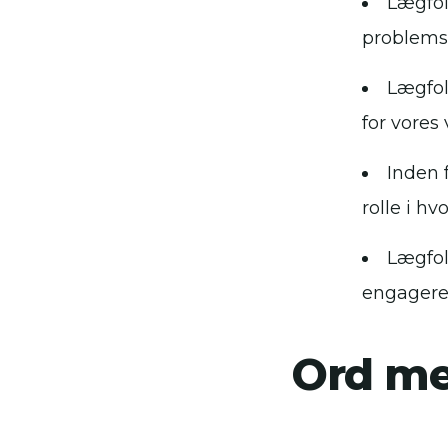
Lægfol
problemst
Lægfol
for vores
Inden 
rolle i h
Lægfol
engagere 
Ord m