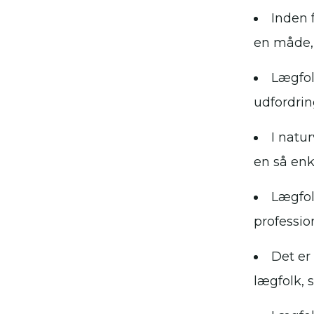
Inden 
en måde, 
Lægfol
udfordrin
I natu
en så enk
Lægfol
professio
Det er
lægfolk, 