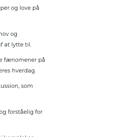
pper og love på
ehov og
t lytte til.
kse fænomener på
eres hverdag.
skussion, som
g forståelig for