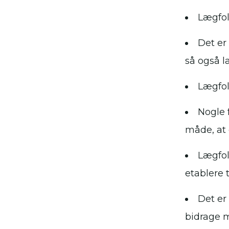
Lægfol
Det er
så også l
Lægfol
Nogle 
måde, at 
Lægfolk
etablere
Det er
bidrage m