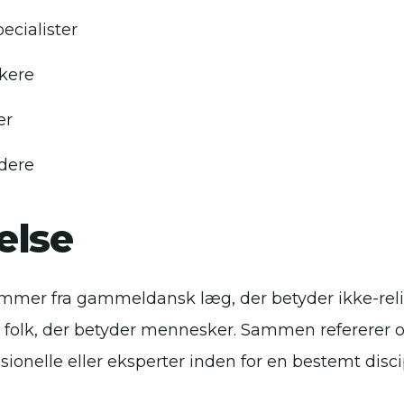
ecialister
kere
er
dere
else
mmer fra gammeldansk læg, der betyder ikke-relig
t folk, der betyder mennesker. Sammen refererer or
sionelle eller eksperter inden for en bestemt discip