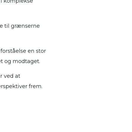
 i komplekse
e til grænserne
forståelse en stor
ket og modtaget.
r ved at
rspektiver frem.