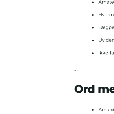
Amatø
Hver
Lægpe
Uvide
Ikke-f
“`
Ord me
Amatø