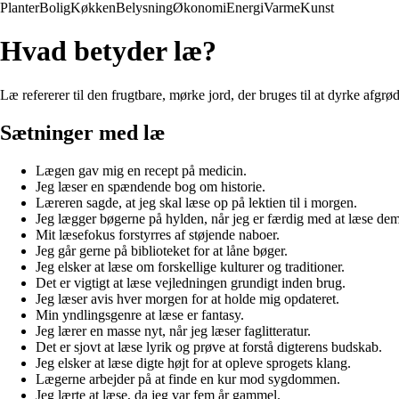
Planter
Bolig
Køkken
Belysning
Økonomi
Energi
Varme
Kunst
Hvad betyder læ?
Læ refererer til den frugtbare, mørke jord, der bruges til at dyrke afgr
Sætninger med læ
Lægen gav mig en recept på medicin.
Jeg læser en spændende bog om historie.
Læreren sagde, at jeg skal læse op på lektien til i morgen.
Jeg lægger bøgerne på hylden, når jeg er færdig med at læse dem
Mit læsefokus forstyrres af støjende naboer.
Jeg går gerne på biblioteket for at låne bøger.
Jeg elsker at læse om forskellige kulturer og traditioner.
Det er vigtigt at læse vejledningen grundigt inden brug.
Jeg læser avis hver morgen for at holde mig opdateret.
Min yndlingsgenre at læse er fantasy.
Jeg lærer en masse nyt, når jeg læser faglitteratur.
Det er sjovt at læse lyrik og prøve at forstå digterens budskab.
Jeg elsker at læse digte højt for at opleve sprogets klang.
Lægerne arbejder på at finde en kur mod sygdommen.
Jeg lærte at læse, da jeg var fem år gammel.