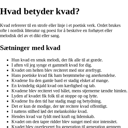
Hvad betyder kvad?
Kvad refererer til en strofe eller linje i et poetisk verk. Ordet brukes
ofte i nordisk litteratur og poesi for å beskrive en forhøyet eller
melodisk del av et dikt eller sang.
Sætninger med kvad
Hun kvad en smuk melodi, der fik alle til at græde.
I aften vil jeg synge et gammelt kvad for dig.
Kvadet om helten blev reciteret med stor ærefrygt.
Hans poetiske kvad fik ham berømmelse og anerkendelse.
Kvadene fra den gamle bard er stadig elsket af mange.
En kvindelig skjald kvad om kærlighed og tab.
Kvadene blev reciteret ved bålet, mens stjernerne tændte himlen.
Lyden af kvadet fik folk til at stoppe op og lytte.
Kvadene fra den tid har stadig magt og betydning.
Det er kun de modige, der tør recitere kvad offentligt.
I nattens stilhed lød det melankolske kvad.
Hendes kvad var fyldt med kraft og lidenskab.
Kvadet om den tapre ridder blev sunget med stor intensitet.
Kvadet blev overleveret fra generation til generation gennem