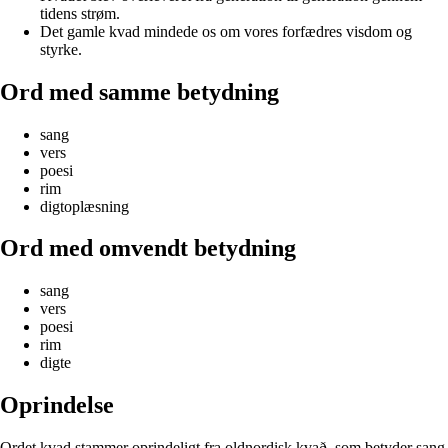
tidens strøm.
Det gamle kvad mindede os om vores forfædres visdom og
styrke.
Ord med samme betydning
sang
vers
poesi
rim
digtoplæsning
Ord med omvendt betydning
sang
vers
poesi
rim
digte
Oprindelse
Ordet kvad stammer oprindeligt fra oldnordisk kvað, som betyder sang