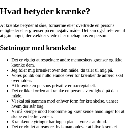
Hvad betyder krænke?
At krænke betyder at såre, fornærme eller overtræde en persons
rettigheder eller grænser på en negativ måde. Det kan også referere til
at gøre noget, der vækker vrede eller ubehag hos en person.
Sætninger med krænkelse
Det er vigtigt at respektere andre menneskers grænser og ikke
krænke dem.
Jeg føler mig krænket over den måde, du taler til mig på.
Vores politik om nultolerance over for krænkende adfærd skal
overholdes.
At krænke en persons privatliv er uacceptabelt.
Det er ikke i orden at krænke en persons værdighed på den
måde.
Vi skal stå sammen mod enhver form for krænkelse, uanset
hvem der står bag.
Vi må kæmpe imod fordomme og krænkende handlinger for at
skabe en bedre verden.
Krænkende ytringer har ingen plads i vores samfund.
Det er vigtigt at reagere, hvis man oplever at blive krænket.