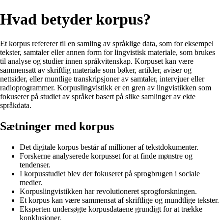
Hvad betyder korpus?
Et korpus refererer til en samling av språklige data, som for eksempel
tekster, samtaler eller annen form for lingvistisk materiale, som brukes
til analyse og studier innen språkvitenskap. Korpuset kan være
sammensatt av skriftlig materiale som bøker, artikler, aviser og
nettsider, eller muntlige transkripsjoner av samtaler, intervjuer eller
radioprogrammer. Korpuslingvistikk er en gren av lingvistikken som
fokuserer på studiet av språket basert på slike samlinger av ekte
språkdata.
Sætninger med korpus
Det digitale korpus består af millioner af tekstdokumenter.
Forskerne analyserede korpusset for at finde mønstre og
tendenser.
I korpusstudiet blev der fokuseret på sprogbrugen i sociale
medier.
Korpuslingvistikken har revolutioneret sprogforskningen.
Et korpus kan være sammensat af skriftlige og mundtlige tekster.
Eksperten undersøgte korpusdataene grundigt for at trække
konklusioner.