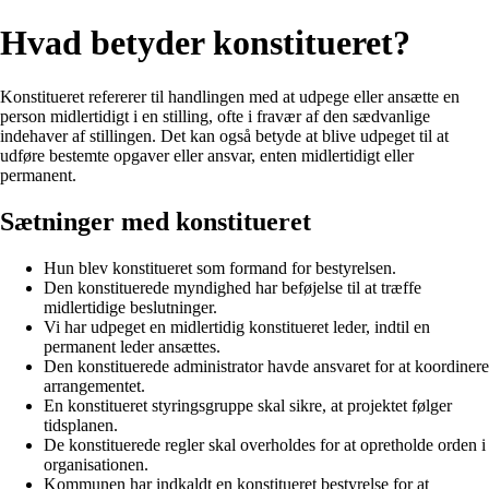
Hvad betyder konstitueret?
Konstitueret refererer til handlingen med at udpege eller ansætte en
person midlertidigt i en stilling, ofte i fravær af den sædvanlige
indehaver af stillingen. Det kan også betyde at blive udpeget til at
udføre bestemte opgaver eller ansvar, enten midlertidigt eller
permanent.
Sætninger med konstitueret
Hun blev konstitueret som formand for bestyrelsen.
Den konstituerede myndighed har beføjelse til at træffe
midlertidige beslutninger.
Vi har udpeget en midlertidig konstitueret leder, indtil en
permanent leder ansættes.
Den konstituerede administrator havde ansvaret for at koordinere
arrangementet.
En konstitueret styringsgruppe skal sikre, at projektet følger
tidsplanen.
De konstituerede regler skal overholdes for at opretholde orden i
organisationen.
Kommunen har indkaldt en konstitueret bestyrelse for at