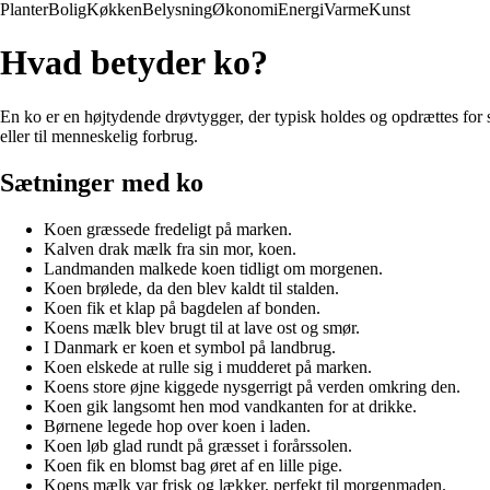
Planter
Bolig
Køkken
Belysning
Økonomi
Energi
Varme
Kunst
Hvad betyder ko?
En ko er en højtydende drøvtygger, der typisk holdes og opdrættes for s
eller til menneskelig forbrug.
Sætninger med ko
Koen græssede fredeligt på marken.
Kalven drak mælk fra sin mor, koen.
Landmanden malkede koen tidligt om morgenen.
Koen brølede, da den blev kaldt til stalden.
Koen fik et klap på bagdelen af bonden.
Koens mælk blev brugt til at lave ost og smør.
I Danmark er koen et symbol på landbrug.
Koen elskede at rulle sig i mudderet på marken.
Koens store øjne kiggede nysgerrigt på verden omkring den.
Koen gik langsomt hen mod vandkanten for at drikke.
Børnene legede hop over koen i laden.
Koen løb glad rundt på græsset i forårssolen.
Koen fik en blomst bag øret af en lille pige.
Koens mælk var frisk og lækker, perfekt til morgenmaden.