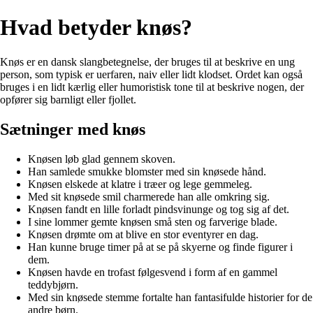
Hvad betyder knøs?
Knøs er en dansk slangbetegnelse, der bruges til at beskrive en ung
person, som typisk er uerfaren, naiv eller lidt klodset. Ordet kan også
bruges i en lidt kærlig eller humoristisk tone til at beskrive nogen, der
opfører sig barnligt eller fjollet.
Sætninger med knøs
Knøsen løb glad gennem skoven.
Han samlede smukke blomster med sin knøsede hånd.
Knøsen elskede at klatre i træer og lege gemmeleg.
Med sit knøsede smil charmerede han alle omkring sig.
Knøsen fandt en lille forladt pindsvinunge og tog sig af det.
I sine lommer gemte knøsen små sten og farverige blade.
Knøsen drømte om at blive en stor eventyrer en dag.
Han kunne bruge timer på at se på skyerne og finde figurer i
dem.
Knøsen havde en trofast følgesvend i form af en gammel
teddybjørn.
Med sin knøsede stemme fortalte han fantasifulde historier for de
andre børn.