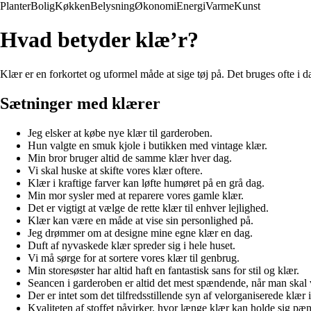
Planter
Bolig
Køkken
Belysning
Økonomi
Energi
Varme
Kunst
Hvad betyder klæ’r?
Klær er en forkortet og uformel måde at sige tøj på. Det bruges ofte i da
Sætninger med klærer
Jeg elsker at købe nye klær til garderoben.
Hun valgte en smuk kjole i butikken med vintage klær.
Min bror bruger altid de samme klær hver dag.
Vi skal huske at skifte vores klær oftere.
Klær i kraftige farver kan løfte humøret på en grå dag.
Min mor sysler med at reparere vores gamle klær.
Det er vigtigt at vælge de rette klær til enhver lejlighed.
Klær kan være en måde at vise sin personlighed på.
Jeg drømmer om at designe mine egne klær en dag.
Duft af nyvaskede klær spreder sig i hele huset.
Vi må sørge for at sortere vores klær til genbrug.
Min storesøster har altid haft en fantastisk sans for stil og klær.
Seancen i garderoben er altid det mest spændende, når man skal v
Der er intet som det tilfredsstillende syn af velorganiserede klær i
Kvaliteten af stoffet påvirker, hvor længe klær kan holde sig pæ