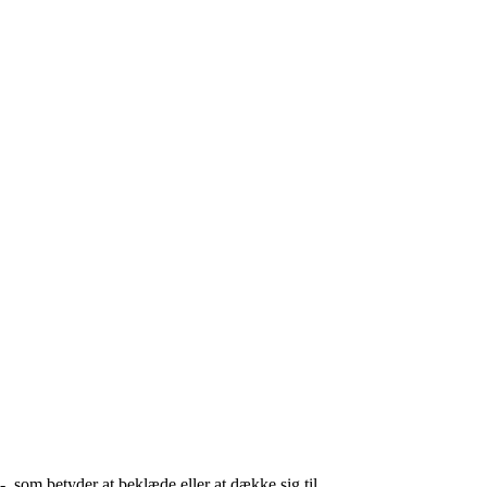
 som betyder at beklæde eller at dække sig til.