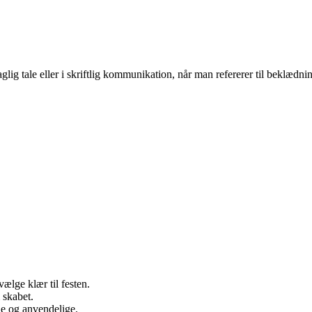
glig tale eller i skriftlig kommunikation, når man refererer til beklædnin
ælge klær til festen.
 skabet.
ne og anvendelige.