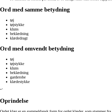
Ord med samme betydning
tøj
tøjstykke
kluns
beklædning
klædedragt
Ord med omvendt betydning
tøj
tøjstykke
kluns
beklædning
garderobe
klædestykke
“`
Oprindelse
Ordet klær er en gammeldansk form for ordet klæder, som stammer fra ol