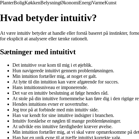
Planter
Bolig
Køkken
Belysning
Økonomi
Energi
Varme
Kunst
Hvad betyder intuitiv?
At være intuitiv betyder at handle eller forstå baseret på instinkter, forn
for eksplicit at analysere eller tænke rationelt.
Sætninger med intuitivt
Det intuitive svar kom til mig i et øjeblik.
Hun navigerede intuitivt gennem problemløsningen.
Min intuition fortæller mig, at noget er galt.
At lytte til din intuition kan være afgørende for succes.
Hans intuitionsniveau er imponerende.
Det var en intuitiv beslutning at følge hendes råd.
At stole på din intuitive fornemmelse kan føre dig i den rigtige re
Hendes intuitions evner er uovertrufne.
Jeg tror på at forbinde med min intuitiv side.
Han var kendt for sine intuitive indsigter i branchen.
Intuitiv forståelse er nøglen til mange problemløsninger.
At udvikle ens intuitive færdigheder kræver øvelse.
Min intuition fortæller mig, at vi skal være opmærksomme på det
Han har en unik evne til at træffe intuitivt korrekte valg.