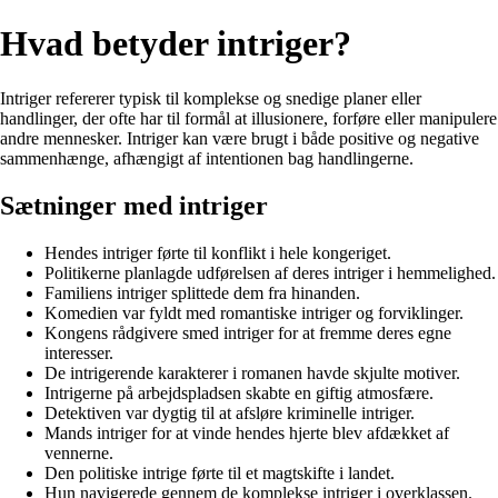
Hvad betyder intriger?
Intriger refererer typisk til komplekse og snedige planer eller
handlinger, der ofte har til formål at illusionere, forføre eller manipulere
andre mennesker. Intriger kan være brugt i både positive og negative
sammenhænge, afhængigt af intentionen bag handlingerne.
Sætninger med intriger
Hendes intriger førte til konflikt i hele kongeriget.
Politikerne planlagde udførelsen af ​​deres intriger i hemmelighed.
Familiens intriger splittede dem fra hinanden.
Komedien var fyldt med romantiske intriger og forviklinger.
Kongens rådgivere smed intriger for at fremme deres egne
interesser.
De intrigerende karakterer i romanen havde skjulte motiver.
Intrigerne på arbejdspladsen skabte en giftig atmosfære.
Detektiven var dygtig til at afsløre kriminelle intriger.
Mands intriger for at vinde hendes hjerte blev afdækket af
vennerne.
Den politiske intrige førte til et magtskifte i landet.
Hun navigerede gennem de komplekse intriger i overklassen.