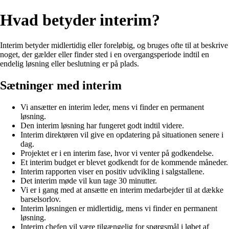
Hvad betyder interim?
Interim betyder midlertidig eller foreløbig, og bruges ofte til at beskrive
noget, der gælder eller finder sted i en overgangsperiode indtil en
endelig løsning eller beslutning er på plads.
Sætninger med interim
Vi ansætter en interim leder, mens vi finder en permanent
løsning.
Den interim løsning har fungeret godt indtil videre.
Interim direktøren vil give en opdatering på situationen senere i
dag.
Projektet er i en interim fase, hvor vi venter på godkendelse.
Et interim budget er blevet godkendt for de kommende måneder.
Interim rapporten viser en positiv udvikling i salgstallene.
Det interim møde vil kun tage 30 minutter.
Vi er i gang med at ansætte en interim medarbejder til at dække
barselsorlov.
Interim løsningen er midlertidig, mens vi finder en permanent
løsning.
Interim chefen vil være tilgængelig for spørgsmål i løbet af