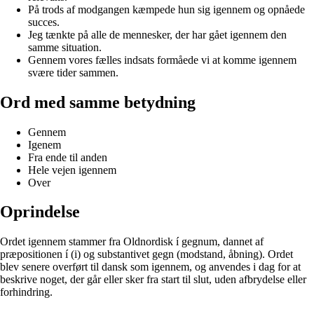
På trods af modgangen kæmpede hun sig igennem og opnåede
succes.
Jeg tænkte på alle de mennesker, der har gået igennem den
samme situation.
Gennem vores fælles indsats formåede vi at komme igennem
svære tider sammen.
Ord med samme betydning
Gennem
Igenem
Fra ende til anden
Hele vejen igennem
Over
Oprindelse
Ordet igennem stammer fra Oldnordisk í gegnum, dannet af
præpositionen í (i) og substantivet gegn (modstand, åbning). Ordet
blev senere overført til dansk som igennem, og anvendes i dag for at
beskrive noget, der går eller sker fra start til slut, uden afbrydelse eller
forhindring.