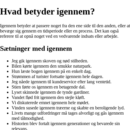
Hvad betyder igennem?
Igennem betyder at passere noget fra den ene side til den anden, eller at
bevæge sig gennem en tidsperiode eller en process. Det kan også
referere til at opnå noget ved en vedvarende indsats eller arbejde.
Sætninger med igennem
Jeg gik igennem skoven og nød stilheden.
Bilen kørte igennem den smukke naturpark.
Hun læste bogen igennem på en enkelt dag.
Strømmen af turister fortsatte igennem hele dagen.
Jeg nåede igennem til kundeservice efter lang ventetid.
Stien førte os igennem en betagende dal.
Lyset skinnede igennem de tynde gardiner.
Vandet flød frit igennem den stejle kløft.
Vi diskuterede emnet igennem hele mødet.
Vinden susede igennem træerne og skabte en beroligende lyd.
Livets mange udfordringer må tages alvorligt og gås igennem
med tålmodighed.
Historien blev fortalt igennem generationer og bevarede sin
relevans.