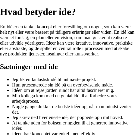
Hvad betyder ide?
En idé er en tanke, koncept eller forestilling om noget, som kan være
helt nyt eller være baseret på tidligere erfaringer eller viden. En idé kan
være et forslag, en plan eller en vision, som man ønsker at realisere
eller udvikle yderligere. Ideer kan være kreative, innovative, praktiske
eller abstrakte, og de spiller en central rolle i processen med at skabe
nye produkter, tjenester, løsninger eller kunstværker.
Sætninger med ide
Jeg fik en fantastisk idé til mit næste projekt.
Hun præsenterede sin idé på en overbevisende måde.
Idéen om at rejse jorden rundt har altid fascineret mig.
Min kollega kom med en genial idé til at forbedre vores
arbejdsproces.
Nogle gange dukker de bedste idéer op, når man mindst venter
det.
Jeg skrev ned hver eneste idé, der poppede op i mit hoved.
At tænke uden for boksen er nøglen til at generere innovative
idéer.
Idéen bag konceptet var enkel, men effektiv.